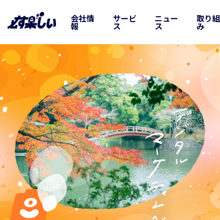
会社情
サービ
ニュー
取り
報
ス
ス
み