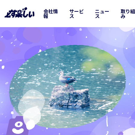
会社情
サービ
ニュー
取り
報
ス
ス
み